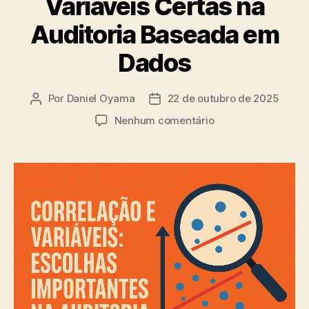
Variáveis Certas na
Auditoria Baseada em
Dados
Por
Daniel Oyama
22 de outubro de 2025
Autor
Data
do
de
em
Nenhum comentário
post
publicação
Correlação
e
Heterocedasticida
Como
Escolher
as
Variáveis
Certas
na
Auditoria
Baseada
em