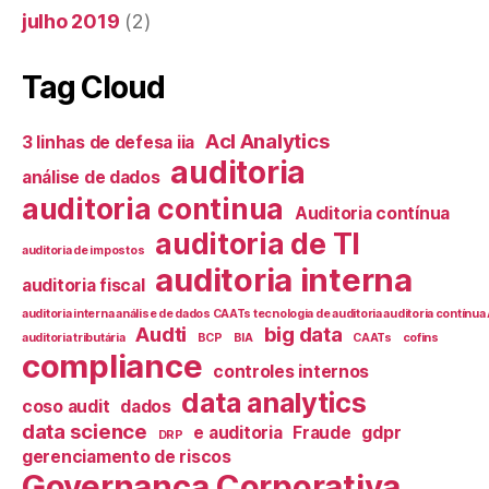
julho 2019
(2)
Tag Cloud
Acl Analytics
3 linhas de defesa iia
auditoria
análise de dados
auditoria continua
Auditoria contínua
auditoria de TI
auditoria de impostos
auditoria interna
auditoria fiscal
auditoria interna análise de dados CAATs tecnologia de auditoria auditoria contín
Audti
big data
auditoria tributária
BCP
BIA
CAATs
cofins
compliance
controles internos
data analytics
coso audit
dados
data science
e auditoria
Fraude
gdpr
DRP
gerenciamento de riscos
Governança Corporativa