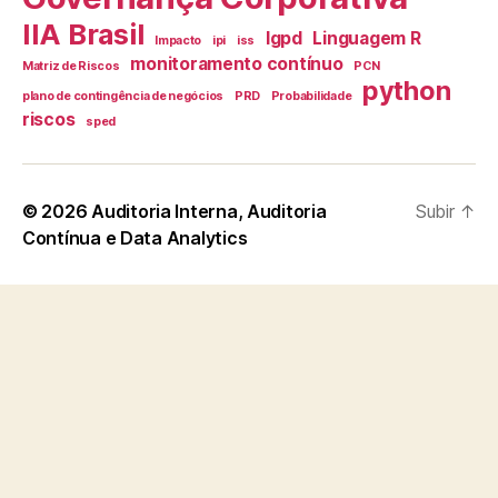
IIA Brasil
lgpd
Linguagem R
Impacto
ipi
iss
monitoramento contínuo
Matriz de Riscos
PCN
python
plano de contingência de negócios
PRD
Probabilidade
riscos
sped
© 2026
Auditoria Interna, Auditoria
Subir
↑
Contínua e Data Analytics