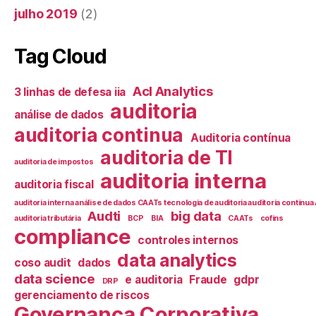
julho 2019
(2)
Tag Cloud
Acl Analytics
3 linhas de defesa iia
auditoria
análise de dados
auditoria continua
Auditoria contínua
auditoria de TI
auditoria de impostos
auditoria interna
auditoria fiscal
auditoria interna análise de dados CAATs tecnologia de auditoria auditoria contín
Audti
big data
auditoria tributária
BCP
BIA
CAATs
cofins
compliance
controles internos
data analytics
coso audit
dados
data science
e auditoria
Fraude
gdpr
DRP
gerenciamento de riscos
Governança Corporativa