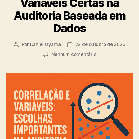
Variáveis Certas na
Auditoria Baseada em
Dados
Por
Daniel Oyama
22 de outubro de 2025
Autor
Data
do
de
em
Nenhum comentário
post
publicação
Correlação
e
Heterocedasticida
Como
Escolher
as
Variáveis
Certas
na
Auditoria
Baseada
em