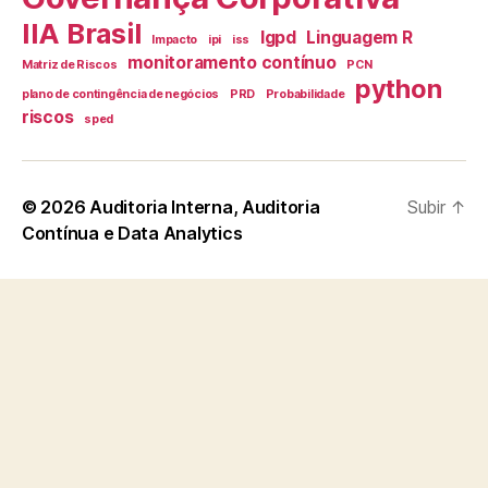
IIA Brasil
lgpd
Linguagem R
Impacto
ipi
iss
monitoramento contínuo
Matriz de Riscos
PCN
python
plano de contingência de negócios
PRD
Probabilidade
riscos
sped
© 2026
Auditoria Interna, Auditoria
Subir
↑
Contínua e Data Analytics