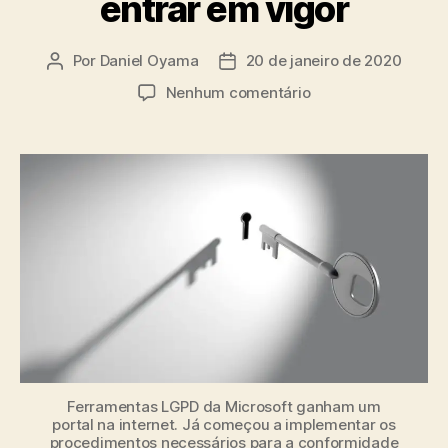
entrar em vigor
Por
Daniel Oyama
20 de janeiro de 2020
Autor
Data
do
de
em
Nenhum comentário
post
publicação
Ferramentas
LGPD:
Microsoft
lança
portal
7
meses
antes
da
nova
lei
entrar
em
vigor
Ferramentas LGPD da Microsoft ganham um
portal na internet. Já começou a implementar os
procedimentos necessários para a conformidade