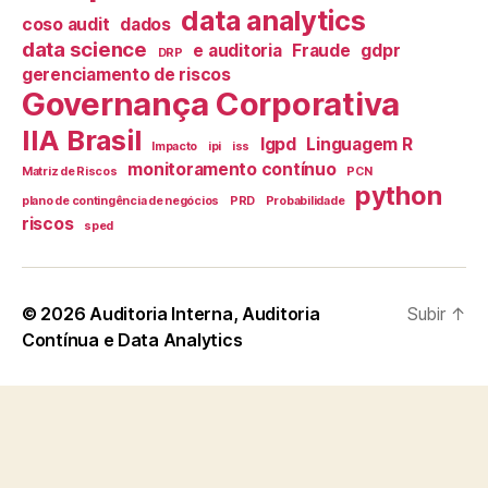
data analytics
coso audit
dados
data science
e auditoria
Fraude
gdpr
DRP
gerenciamento de riscos
Governança Corporativa
IIA Brasil
lgpd
Linguagem R
Impacto
ipi
iss
monitoramento contínuo
Matriz de Riscos
PCN
python
plano de contingência de negócios
PRD
Probabilidade
riscos
sped
© 2026
Auditoria Interna, Auditoria
Subir
↑
Contínua e Data Analytics