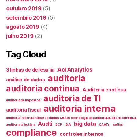
outubro 2019
(5)
setembro 2019
(5)
agosto 2019
(4)
julho 2019
(2)
Tag Cloud
Acl Analytics
3 linhas de defesa iia
auditoria
análise de dados
auditoria continua
Auditoria contínua
auditoria de TI
auditoria de impostos
auditoria interna
auditoria fiscal
auditoria interna análise de dados CAATs tecnologia de auditoria auditoria contín
Audti
big data
auditoria tributária
BCP
BIA
CAATs
cofins
compliance
controles internos