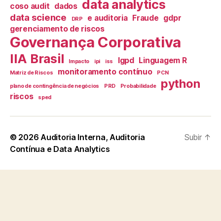
data analytics
coso audit
dados
data science
e auditoria
Fraude
gdpr
DRP
gerenciamento de riscos
Governança Corporativa
IIA Brasil
lgpd
Linguagem R
Impacto
ipi
iss
monitoramento contínuo
Matriz de Riscos
PCN
python
plano de contingência de negócios
PRD
Probabilidade
riscos
sped
© 2026
Auditoria Interna, Auditoria
Subir
↑
Contínua e Data Analytics