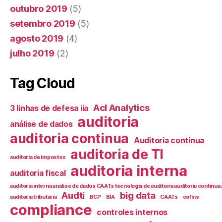
outubro 2019
(5)
setembro 2019
(5)
agosto 2019
(4)
julho 2019
(2)
Tag Cloud
Acl Analytics
3 linhas de defesa iia
auditoria
análise de dados
auditoria continua
Auditoria contínua
auditoria de TI
auditoria de impostos
auditoria interna
auditoria fiscal
auditoria interna análise de dados CAATs tecnologia de auditoria auditoria contín
Audti
big data
auditoria tributária
BCP
BIA
CAATs
cofins
compliance
controles internos