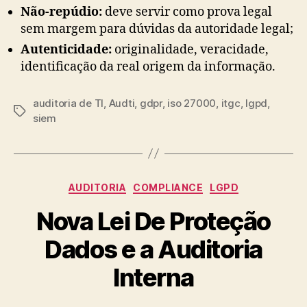
Não-repúdio:
deve servir como prova legal
sem margem para dúvidas da autoridade legal;
Autenticidade:
originalidade, veracidade,
identificação da real origem da informação.
auditoria de TI
,
Audti
,
gdpr
,
iso 27000
,
itgc
,
lgpd
,
Tags
siem
Categorias
AUDITORIA
COMPLIANCE
LGPD
Nova Lei De Proteção
Dados e a Auditoria
Interna