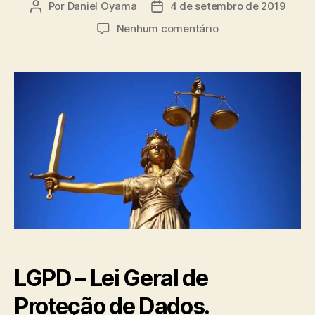
Por
Daniel Oyama
4 de setembro de 2019
Autor
Data
do
de
em
Nenhum comentário
post
publicação
Nova
Lei
De
Proteção
Dados
e
a
Auditoria
Interna
LGPD – Lei Geral de
Proteção de Dados.