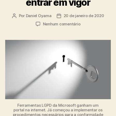
entrar em vigor
Por
Daniel Oyama
20 de janeiro de 2020
Autor
Data
do
de
em
Nenhum comentário
post
publicação
Ferramentas
LGPD:
Microsoft
lança
portal
7
meses
antes
da
nova
lei
entrar
em
vigor
Ferramentas LGPD da Microsoft ganham um
portal na internet. Já começou a implementar os
procedimentos necessários para a conformidade