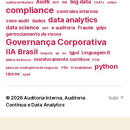
Audti
big data
auditoria tributária
BCP
BIA
CAATs
cofins
compliance
controles internos
data analytics
coso audit
dados
data science
e auditoria
Fraude
gdpr
DRP
gerenciamento de riscos
Governança Corporativa
IIA Brasil
lgpd
Linguagem R
Impacto
ipi
iss
monitoramento contínuo
Matriz de Riscos
PCN
python
plano de contingência de negócios
PRD
Probabilidade
riscos
sped
© 2026
Auditoria Interna, Auditoria
Subir
↑
Contínua e Data Analytics