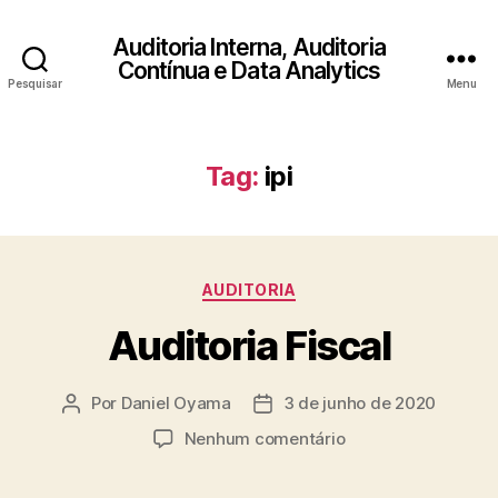
Auditoria Interna, Auditoria
Contínua e Data Analytics
Pesquisar
Menu
Tag:
ipi
Categorias
AUDITORIA
Auditoria Fiscal
Por
Daniel Oyama
3 de junho de 2020
Autor
Data
do
de
em
Nenhum comentário
post
publicação
Auditoria
Fiscal